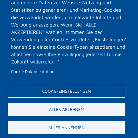
aggregierte Daten zur Website-Nutzung und
Statistiken zu generieren; und Marketing-Cookies,
die verwendet werden, um relevante Inhalte und
Werbung anzuzeigen. Wenn Sie „ALLE
Weitere Locations
AKZEPTIEREN“ wählen, stimmen Sie der
Verwendung aller Cookies zu. Unter „Einstellungen“
können Sie einzelne Cookie-Typen akzeptieren und
Ofenhaus am Gaswerk
Stadthalle am Steintor
ablehnen sowie Ihre Einwilligung jederzeit für die
Zukunft widerrufen. *
Event- & Veranstaltungsmanagement
Service
Cookie Dokumentation
Muttizettel Download
COOKIE-EINSTELLUNGEN
ALLES ABLEHNEN
ALLES ANNEHMEN
Datenschutz
Cookies
Impressum